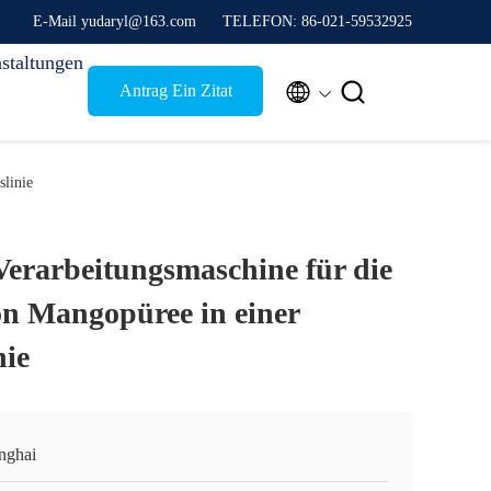
E-Mail yudaryl@163.com
TELEFON: 86-021-59532925
staltungen


Antrag Ein Zitat
slinie
 Verarbeitungsmaschine für die
on Mangopüree in einer
nie
nghai