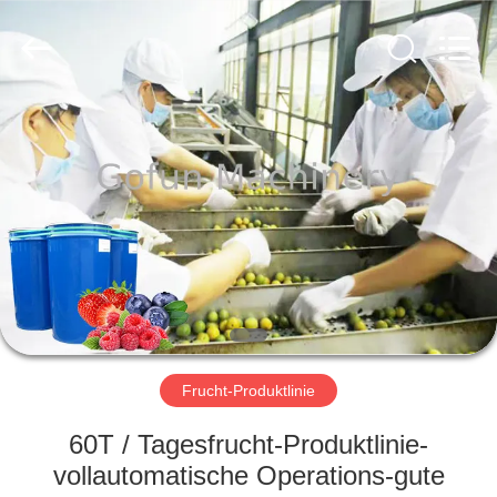
Gofun
Machinery
Co.,
Ltd..
All
Rights
Reserved.
HAUS
PRODUKTE
VIDEOS
VR
SHOW
Frucht-Produktlinie
ÜBER
60T / Tagesfrucht-Produktlinie-
UNS
vollautomatische Operations-gute