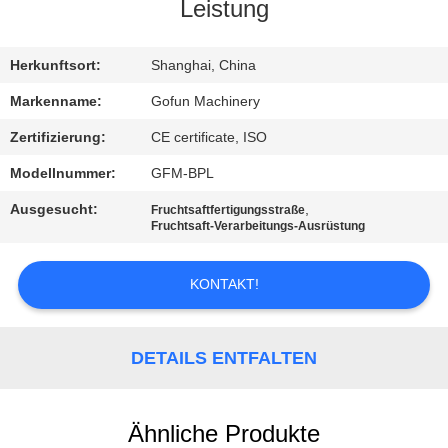
Leistung
FABRIK-
AUSFLUG
Herkunftsort:
Shanghai, China
Markenname:
Gofun Machinery
QUALITÄTSKONTROLLE
Zertifizierung:
CE certificate, ISO
Modellnummer:
GFM-BPL
TRETEN
Ausgesucht:
,
Fruchtsaftfertigungsstraße
SIE
Fruchtsaft-Verarbeitungs-Ausrüstung
MIT
KONTAKT!
UNS
IN
VERBINDUNG
DETAILS ENTFALTEN
NACHRICHTEN
Ähnliche Produkte