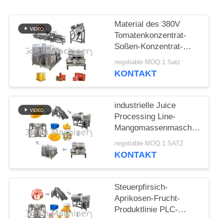
FÄLLE
Material des 380V
Tomatenkonzentrat-
FORDERN
Soßen-Konzentrat-
Produktlinie-Edelstahl-
SIE
negotiable MOQ:1 Satz
304
KONTAKT
EIN
ZITAT
industrielle Juice
Processing Line-
SITEMAP
Mangomassenmaschine
der Mango-440V
negotiable MOQ:1 SATZ
KONTAKT
DATENSCHUTZRICHTLINIE
Steuerpfirsich-
Aprikosen-Frucht-
Produktlinie PLC-