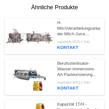
Ähnliche Produkte
FÄLLE
H-
FORDERN
MilchVerarbeitungsanlage
SIE
der Milch-Juice
EIN
Pasteurizing UHT-
negotiable MOQ:1 Satz
Sterilisator-
KONTAKT
ZITAT
Maschinen-/
SITEMAP
Berufssterilisator-
Wasser-Immersions-
Art-Pasteurisierung
DATENSCHUTZRICHTLINIE
und Kühltunnel
negotiable MOQ:1 Satz
KONTAKT
Kapazität 1T/H -