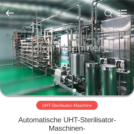
Gofun
Machinery
Co.,
Ltd..
All
Rights
Reserved.
HAUS
PRODUKTE
VIDEOS
VR
SHOW
UHT-Sterilisator-Maschine
ÜBER
Automatische UHT-Sterilisator-
UNS
Maschinen-