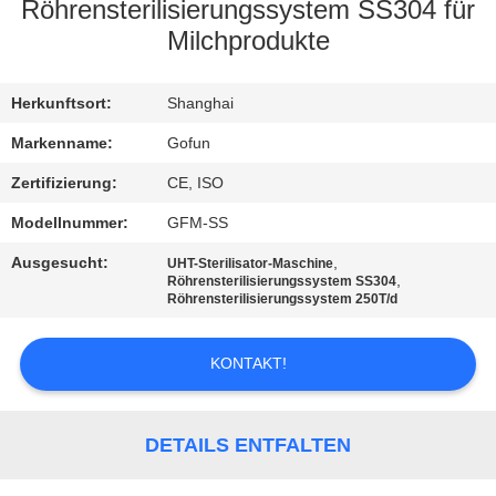
Röhrensterilisierungssystem SS304 für
FABRIK-
Milchprodukte
AUSFLUG
Herkunftsort:
Shanghai
QUALITÄTSKONTROLLE
Markenname:
Gofun
Zertifizierung:
CE, ISO
TRETEN
Modellnummer:
GFM-SS
SIE
Ausgesucht:
,
UHT-Sterilisator-Maschine
,
MIT
Röhrensterilisierungssystem SS304
Röhrensterilisierungssystem 250T/d
UNS
IN
KONTAKT!
VERBINDUNG
DETAILS ENTFALTEN
NACHRICHTEN